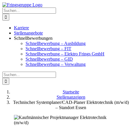
Zum
Facebook
Instagram
LinkedIn
Xing
Inhalt
Suche
springen
nach:
Karriere
Stellenangebote
Schnellbewerbungen
Schnellbewerbung – Ausbildung
Schnellbewerbung – FIT
Schnellbewerbung – Elektro Frings GmbH
Schnellbewerbung – GID
Schnellbewerbung – Verwaltung
Suche
nach:
Startseite
Stellenanzeigen
Technischer Systemplaner/CAD-Planer Elektrotechnik (m/w/d)
– Standort Essen