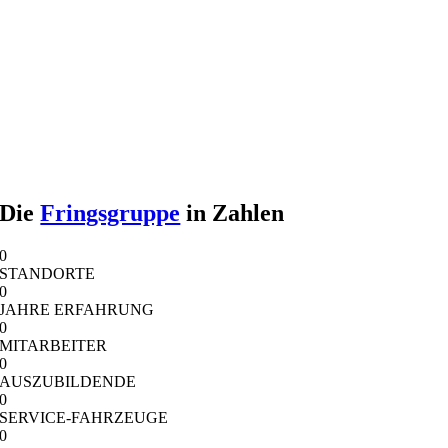
Die
Fringsgruppe
in Zahlen
0
STANDORTE
0
JAHRE ERFAHRUNG
0
MITARBEITER
0
AUSZUBILDENDE
0
SERVICE-FAHRZEUGE
0