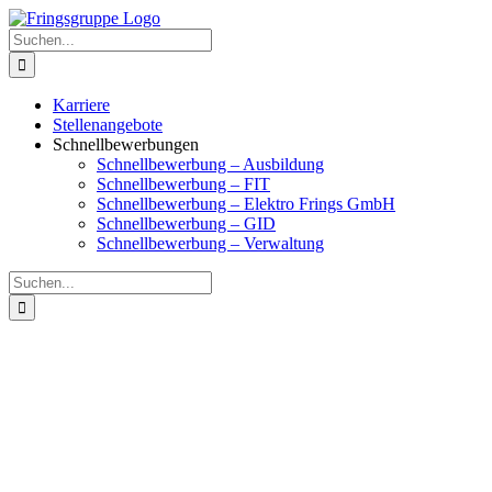
Zum
Facebook
Instagram
LinkedIn
Xing
Inhalt
Suche
springen
nach:
Karriere
Stellenangebote
Schnellbewerbungen
Schnellbewerbung – Ausbildung
Schnellbewerbung – FIT
Schnellbewerbung – Elektro Frings GmbH
Schnellbewerbung – GID
Schnellbewerbung – Verwaltung
Suche
nach: