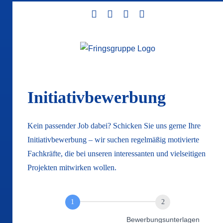
Zum
Facebook
Instagram
LinkedIn
Xing
Inhalt
springen
Initiativbewerbung
Kein passender Job dabei? Schicken Sie uns gerne Ihre
Initiativbewerbung – wir suchen regelmäßig motivierte
Fachkräfte, die bei unseren interessanten und vielseitigen
Projekten mitwirken wollen.
Fringsgruppe
Bewerbung
Kontaktdaten
Bewerbungsunterlagen